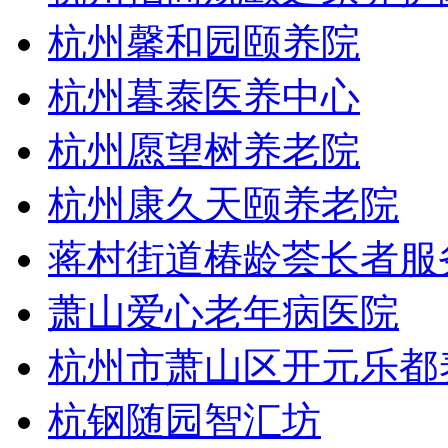
杭州馨和园颐养院
杭州暮泰医养中心
杭州愿望树养老院
杭州康久天颐养老院
蒋村街道椿龄荟长者服
萧山爱心老年病医院
杭州市萧山区开元乐都
杭钢随园智汇坊