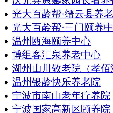
庆元县康馨家园长者养
光大百龄帮·缙云县养
光大百龄帮·三门颐养
温州瓯海颐养中心
博组客汇泉养老中心
湖州山川敬老院（孝佰
温州银龄快乐养老院
宁波市南山老年疗养院
宁波国家高新区颐养院