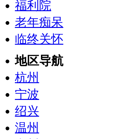
福利院
老年痴呆
临终关怀
地区导航
杭州
宁波
绍兴
温州