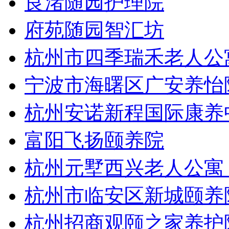
良渚随园护理院
府苑随园智汇坊
杭州市四季瑞禾老人公
宁波市海曙区广安养怡
杭州安诺新程国际康养
富阳飞扬颐养院
杭州元墅西兴老人公寓
杭州市临安区新城颐养
杭州招商观颐之家养护