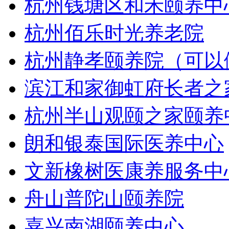
杭州钱塘区和禾颐养中
杭州佰乐时光养老院
杭州静孝颐养院（可以
滨江和家御虹府长者之
杭州半山观颐之家颐养
朗和银泰国际医养中心
文新橡树医康养服务中
舟山普陀山颐养院
嘉兴南湖颐养中心