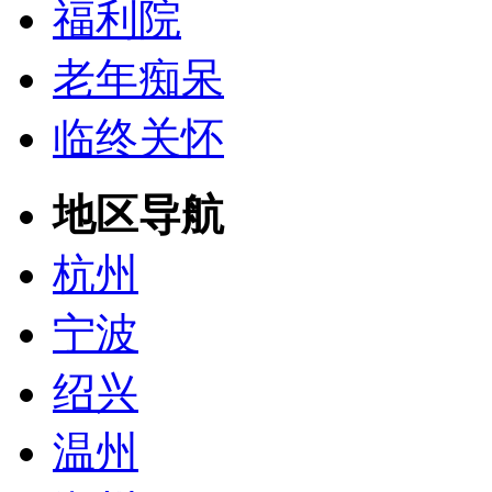
福利院
老年痴呆
临终关怀
地区导航
杭州
宁波
绍兴
温州