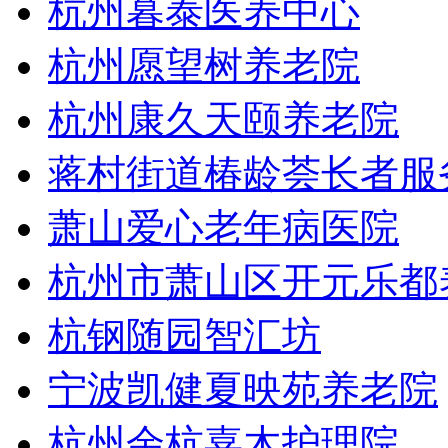
杭州暮泰医养中心
杭州愿望树养老院
杭州康久天颐养老院
蒋村街道椿龄荟长者服
萧山爱心老年病医院
杭州市萧山区开元乐都
杭钢随园智汇坊
宁波凯健夏映苑养老院
杭州余杭嘉木护理院