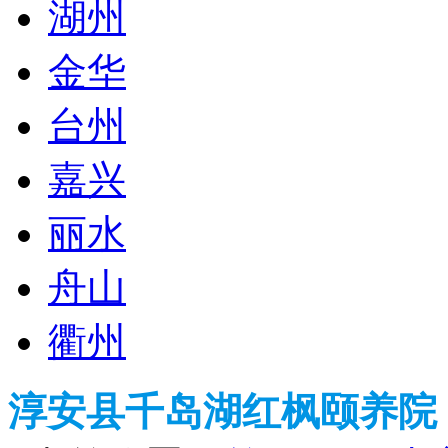
湖州
金华
台州
嘉兴
丽水
舟山
衢州
淳安县千岛湖红枫颐养院