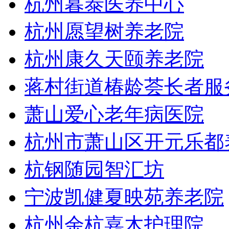
杭州暮泰医养中心
杭州愿望树养老院
杭州康久天颐养老院
蒋村街道椿龄荟长者服
萧山爱心老年病医院
杭州市萧山区开元乐都
杭钢随园智汇坊
宁波凯健夏映苑养老院
杭州余杭嘉木护理院