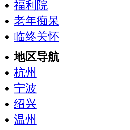
福利院
老年痴呆
临终关怀
地区导航
杭州
宁波
绍兴
温州