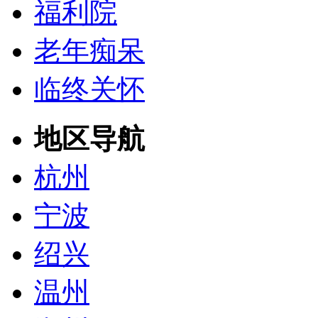
福利院
老年痴呆
临终关怀
地区导航
杭州
宁波
绍兴
温州