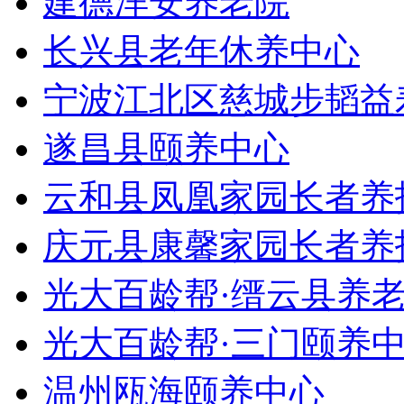
建德洋安养老院
长兴县老年休养中心
宁波江北区慈城步韬益
遂昌县颐养中心
云和县凤凰家园长者养
庆元县康馨家园长者养
光大百龄帮·缙云县养
光大百龄帮·三门颐养
温州瓯海颐养中心