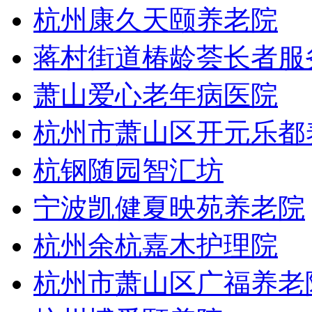
杭州康久天颐养老院
蒋村街道椿龄荟长者服
萧山爱心老年病医院
杭州市萧山区开元乐都
杭钢随园智汇坊
宁波凯健夏映苑养老院
杭州余杭嘉木护理院
杭州市萧山区广福养老