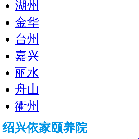
湖州
金华
台州
嘉兴
丽水
舟山
衢州
绍兴依家颐养院