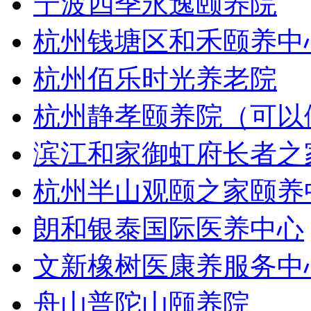
宁波四季永逸颐养院
杭州钱塘区和禾颐养中
杭州佰乐时光养老院
杭州静孝颐养院（可以
滨江和家御虹府长者之
杭州半山观颐之家颐养
朗和银泰国际医养中心
文新橡树医康养服务中
舟山普陀山颐养院