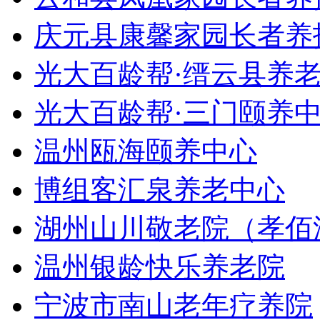
庆元县康馨家园长者养
光大百龄帮·缙云县养
光大百龄帮·三门颐养
温州瓯海颐养中心
博组客汇泉养老中心
湖州山川敬老院（孝佰
温州银龄快乐养老院
宁波市南山老年疗养院