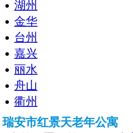
湖州
金华
台州
嘉兴
丽水
舟山
衢州
瑞安市红景天老年公寓