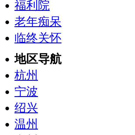
福利院
老年痴呆
临终关怀
地区导航
杭州
宁波
绍兴
温州