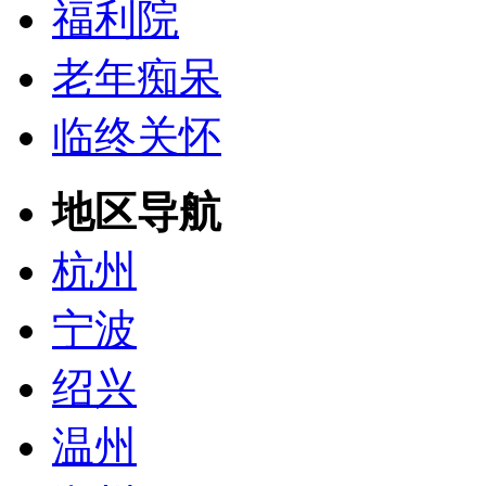
福利院
老年痴呆
临终关怀
地区导航
杭州
宁波
绍兴
温州