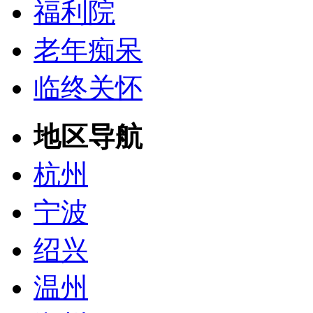
福利院
老年痴呆
临终关怀
地区导航
杭州
宁波
绍兴
温州