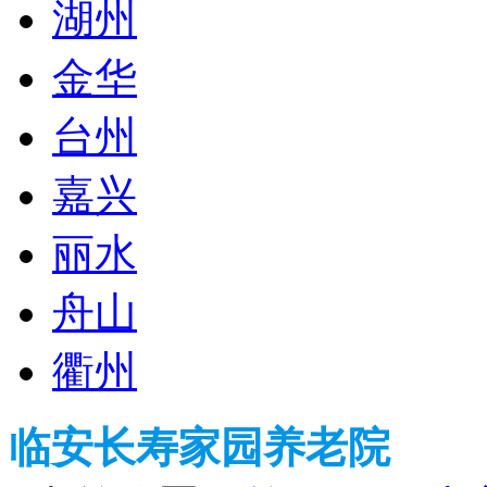
湖州
金华
台州
嘉兴
丽水
舟山
衢州
临安长寿家园养老院