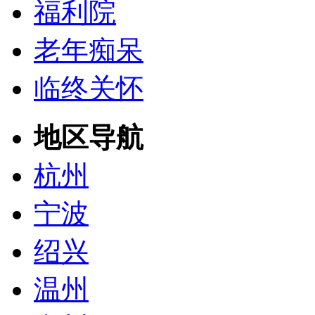
福利院
老年痴呆
临终关怀
地区导航
杭州
宁波
绍兴
温州