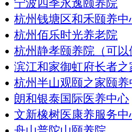
宁波四季永逸颐养院
杭州钱塘区和禾颐养中
杭州佰乐时光养老院
杭州静孝颐养院（可以
滨江和家御虹府长者之
杭州半山观颐之家颐养
朗和银泰国际医养中心
文新橡树医康养服务中
舟山普陀山颐养院