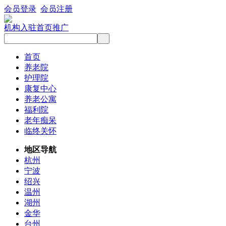
会员登录
会员注册
机构入驻
首页推广
首页
养老院
护理院
康复中心
养老公寓
福利院
老年痴呆
临终关怀
地区导航
杭州
宁波
绍兴
温州
湖州
金华
台州