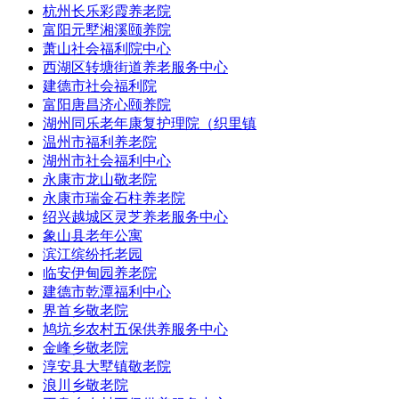
杭州长乐彩霞养老院
富阳元墅湘溪颐养院
萧山社会福利院中心
西湖区转塘街道养老服务中心
建德市社会福利院
富阳唐昌济心颐养院
湖州同乐老年康复护理院（织里镇
温州市福利养老院
湖州市社会福利中心
永康市龙山敬老院
永康市瑞金石柱养老院
绍兴越城区灵芝养老服务中心
象山县老年公寓
滨江缤纷托老园
临安伊甸园养老院
建德市乾潭福利中心
界首乡敬老院
鸠坑乡农村五保供养服务中心
金峰乡敬老院
淳安县大墅镇敬老院
浪川乡敬老院