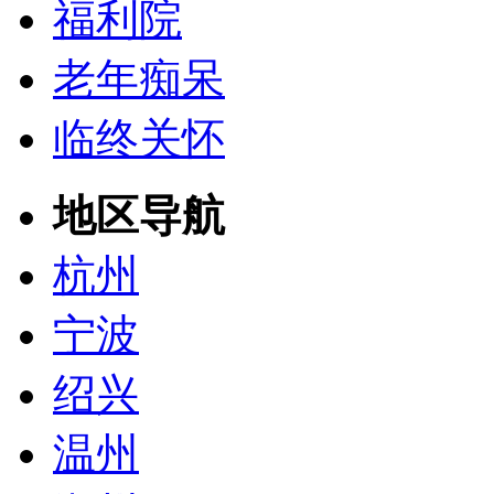
福利院
老年痴呆
临终关怀
地区导航
杭州
宁波
绍兴
温州