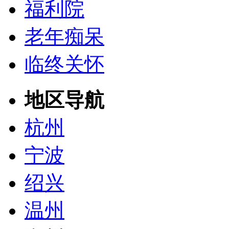
福利院
老年痴呆
临终关怀
地区导航
杭州
宁波
绍兴
温州