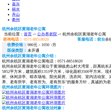
嘉兴
丽水
舟山
衢州
杭州余杭区黄湖老年公寓
当前位置：
首页
->
公办养老院
-> 杭州余杭区黄湖老年公寓
咨询电话：
0571-88518020
客服电话：前台
余
收费价格：
980元－1050 /月
医保类型：
未开通
杭州余杭区黄湖老年公寓介绍：
杭州余杭区黄湖老年公寓电话：0571-88518020
杭州余杭区黄湖老年公寓位于黄湖镇虎山村大湾里，距离杭长
5852平方米，建筑面积1353平方米，绿化面积3500平方
材、休闲凉亭、晾衣场地、阳光厨房、洗衣间、室内活动室、
养、老有所学、老有所为、老有所乐”的服务方针，真诚的为老
杭州余杭区黄湖老年公寓环境图片：
杭州余杭区黄湖老年公寓收治对象：