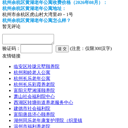
杭州余杭区黄湖老年公寓收费价格（2026年08月）：
杭州余杭区黄湖老年公寓地址：
杭州市余杭区虎山村大湾里49－1号
杭州余杭区黄湖老年公寓怎么样？
暂无评论
验证码：
(注意：仅限300汉字)
友情链接
临安区玲珑元墅颐养院
杭州和睦老人公寓
杭州长乐老年公寓
杭州长乐彩霞养老院
富阳元墅湘溪颐养院
萧山社会福利院中心
西湖区转塘街道养老服务中心
建德市社会福利院
富阳唐昌济心颐养院
湖州同乐老年康复护理院（织里镇
温州市福利养老院