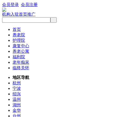
会员登录
会员注册
机构入驻
首页推广
首页
养老院
护理院
康复中心
养老公寓
福利院
老年痴呆
临终关怀
地区导航
杭州
宁波
绍兴
温州
湖州
金华
台州