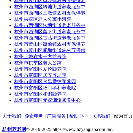
杭州市萧山区益农镇农村五保供养
杭州市西湖区转塘街道养老服务中
杭州市西湖区三墩镇农村五保供养
杭州拱墅区老人公寓小河院
杭州市西湖区转塘街道养老服务中
杭州市西湖区留下街道养老服务中
杭州市西湖区古荡街道养老服务中
杭州市萧山区衙前镇农村五保供养
杭州市萧山区闻堰街道农村五保供
杭州上城在水一方益寿院
杭州市拱墅区老人公寓
杭州市富阳区爱伦颐养院
杭州市富阳区居安养老院
杭州市富阳区永昌爱德颐养园
杭州市富阳区场口孝和养老院
杭州市富阳区和谐颐养院
杭州市富阳区元墅湘溪颐养中心
关于我们
|
免责申明
|
广告服务
|
帮助中心
|
联系我们
|
设为首页
杭州养老网
© 2019-2025 https://www.hzyanglao.com Inc.