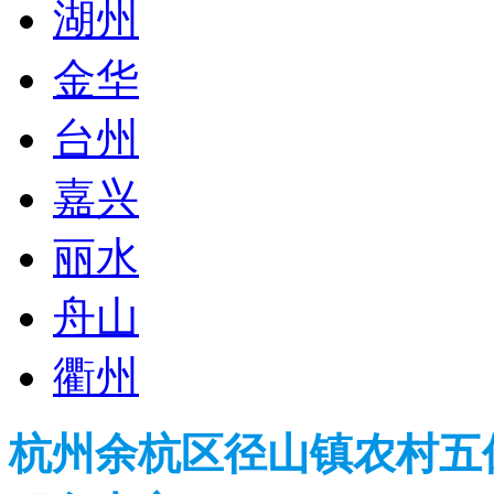
湖州
金华
台州
嘉兴
丽水
舟山
衢州
杭州余杭区径山镇农村五