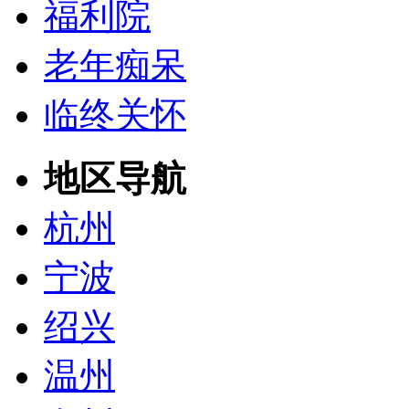
福利院
老年痴呆
临终关怀
地区导航
杭州
宁波
绍兴
温州