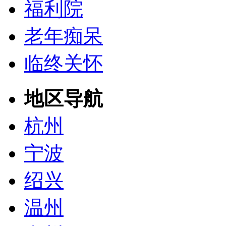
福利院
老年痴呆
临终关怀
地区导航
杭州
宁波
绍兴
温州