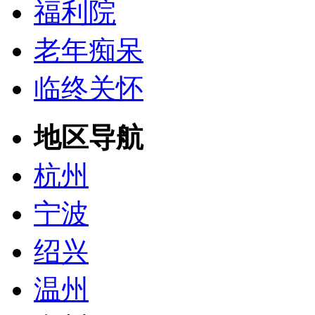
福利院
老年痴呆
临终关怀
地区导航
杭州
宁波
绍兴
温州