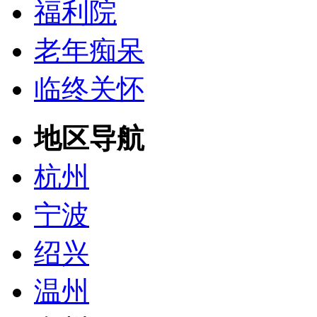
福利院
老年痴呆
临终关怀
地区导航
杭州
宁波
绍兴
温州