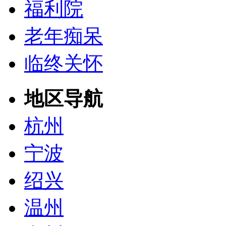
福利院
老年痴呆
临终关怀
地区导航
杭州
宁波
绍兴
温州