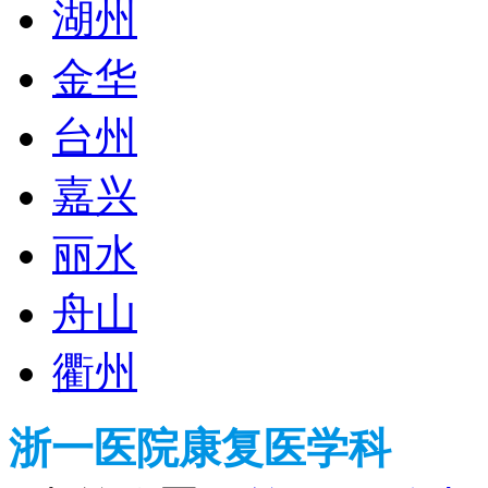
湖州
金华
台州
嘉兴
丽水
舟山
衢州
浙一医院康复医学科