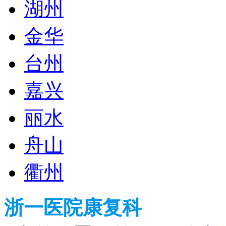
湖州
金华
台州
嘉兴
丽水
舟山
衢州
浙一医院康复科