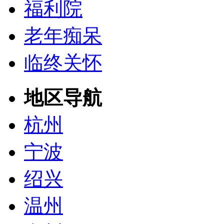
福利院
老年痴呆
临终关怀
地区导航
杭州
宁波
绍兴
温州