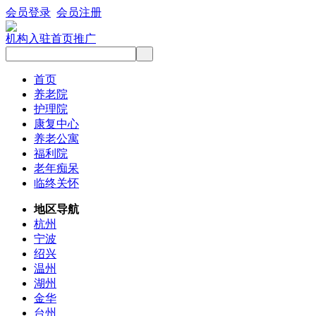
会员登录
会员注册
机构入驻
首页推广
首页
养老院
护理院
康复中心
养老公寓
福利院
老年痴呆
临终关怀
地区导航
杭州
宁波
绍兴
温州
湖州
金华
台州