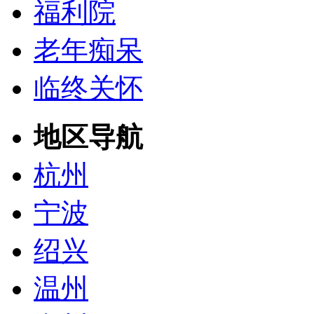
福利院
老年痴呆
临终关怀
地区导航
杭州
宁波
绍兴
温州