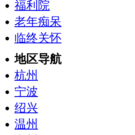
福利院
老年痴呆
临终关怀
地区导航
杭州
宁波
绍兴
温州