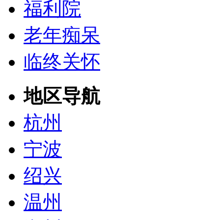
福利院
老年痴呆
临终关怀
地区导航
杭州
宁波
绍兴
温州