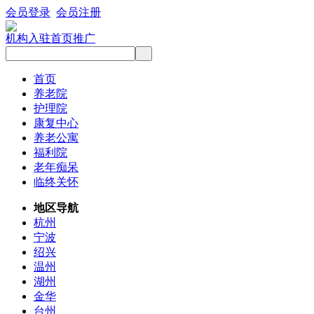
会员登录
会员注册
机构入驻
首页推广
首页
养老院
护理院
康复中心
养老公寓
福利院
老年痴呆
临终关怀
地区导航
杭州
宁波
绍兴
温州
湖州
金华
台州