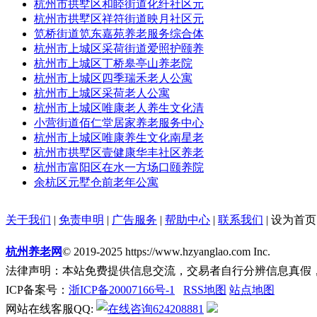
杭州市拱墅区和睦街道化纤社区元
杭州市拱墅区祥符街道映月社区元
笕桥街道笕东嘉苑养老服务综合体
杭州市上城区采荷街道爱照护颐养
杭州市上城区丁桥皋亭山养老院
杭州市上城区四季瑞禾老人公寓
杭州市上城区采荷老人公寓
杭州市上城区唯康老人养生文化清
小营街道佰仁堂居家养老服务中心
杭州市上城区唯康养生文化南星老
杭州市拱墅区壹健康华丰社区养老
杭州市富阳区在水一方场口颐养院
余杭区元墅仓前老年公寓
关于我们
|
免责申明
|
广告服务
|
帮助中心
|
联系我们
|
设为首页
杭州养老网
© 2019-2025 https://www.hzyanglao.com Inc.
法律声明：本站免费提供信息交流，交易者自行分辨信息真假
ICP备案号：
浙ICP备20007166号-1
RSS地图
站点地图
网站在线客服QQ:
624208881