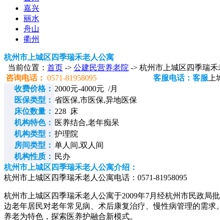
嘉兴
丽水
舟山
衢州
杭州市上城区四季瑞禾老人公寓
当前位置：
首页
->
公建民营养老院
-> 杭州市上城区四季瑞
咨询电话：
0571-81958095
客服电话：客服
上
收费价格：
2000元-4000元 /月
医保类型：
省医保,市医保,异地医保
床位数量：
228 床
机构特色：
医养结合,老年痴呆
机构类型：
护理院
房间类型：
单人间,双人间
机构性质：
民办
杭州市上城区四季瑞禾老人公寓介绍：
杭州市上城区四季瑞禾老人公寓电话：0571-81958095
杭州市上城区四季瑞禾老人公寓于2009年7月经杭州市民政局
边老年居民对老年常见病、术后康复治疗、慢性病管理的需求。
养老为特色，探索医养护融合新模式。