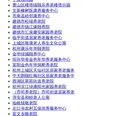
萧山区楼塔镇颐乐养老楼塔分园
文新橡树医康养服务中心
苍南县睦邻康养中心
建德市松瑞养老院
建德市钱江缘颐养院
建德市汇泉馨安家园养老院
临平街道居家养老服务中心
上城区唯康老人养生文化公寓
杭州康乐年华颐养院
金华绿城颐养中心
绍兴华舍金色年华养老服务中心
富阳金色年华洞桥养老院
杭州上城区天仙社区居家养老服务
中大朗颐红梅社区居家养老服务中
西湖区翠苑街道养老院
杭州滨江绿康阳光家园养老院
（乔司养老院）乔司街道居家养老
淳安县和睦老人公寓
临岐镇敬老院
左口乡农村五保供养服务中心
富文乡敬老院