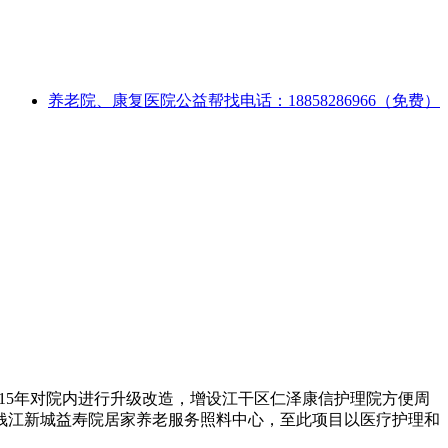
养老院、康复医院公益帮找电话：18858286966（免费）
015年对院内进行升级改造，增设江干区仁泽康信护理院方便周
设钱江新城益寿院居家养老服务照料中心，至此项目以医疗护理和