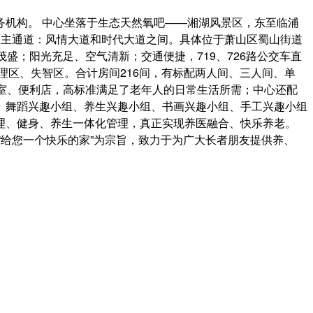
机构。 中心坐落于生态天然氧吧——湘湖风景区，东至临浦
个主通道：风情大道和时代大道之间。具体位于萧山区蜀山街道
木茂盛；阳光充足、空气清新；交通便捷，719、726路公交车直
理区、失智区。合计房间216间，有标配两人间、三人间、单
室、便利店，高标准满足了老年人的日常生活所需；中心还配
、舞蹈兴趣小组、养生兴趣小组、书画兴趣小组、手工兴趣小组
理、健身、养生一体化管理，真正实现养医融合、快乐养老。
“给您一个快乐的家”为宗旨，致力于为广大长者朋友提供养、