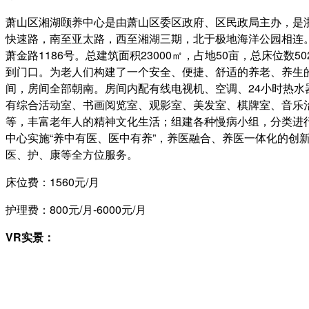
萧山区湘湖颐养中心是由萧山区委区政府、区民政局主办，是
快速路，南至亚太路，西至湘湖三期，北于极地海洋公园相连
萧金路1186号。总建筑面积23000㎡，占地50亩，总床位
到门口。为老人们构建了一个安全、便捷、舒适的养老、养生的
间，房间全部朝南。房间内配有线电视机、空调、24小时热
有综合活动室、书画阅览室、观影室、美发室、棋牌室、音乐
等，丰富老年人的精神文化生活；组建各种慢病小组，分类进
中心实施“养中有医、医中有养”，养医融合、养医一体化的创
医、护、康等全方位服务。
床位费：1560元/月
护理费：800元/月-6000
元/月
VR实景：