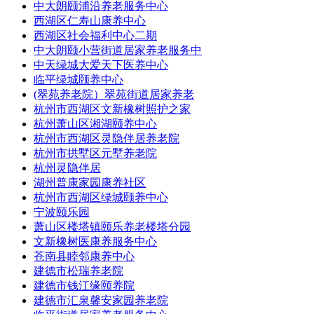
中大朗颐浦沿养老服务中心
西湖区仁寿山康养中心
西湖区社会福利中心二期
中大朗颐小营街道居家养老服务中
中天绿城大爱天下医养中心
临平绿城颐养中心
(翠苑养老院）翠苑街道居家养老
杭州市西湖区文新橡树照护之家
杭州萧山区湘湖颐养中心
杭州市西湖区灵隐伴居养老院
杭州市拱墅区元墅养老院
杭州灵隐伴居
湖州普康家园康养社区
杭州市西湖区绿城颐养中心
宁波颐乐园
萧山区楼塔镇颐乐养老楼塔分园
文新橡树医康养服务中心
苍南县睦邻康养中心
建德市松瑞养老院
建德市钱江缘颐养院
建德市汇泉馨安家园养老院