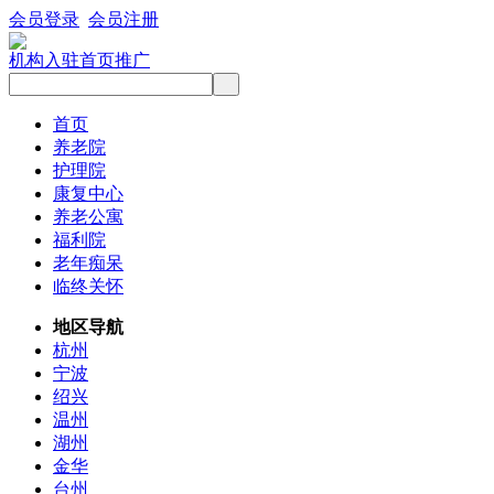
会员登录
会员注册
机构入驻
首页推广
首页
养老院
护理院
康复中心
养老公寓
福利院
老年痴呆
临终关怀
地区导航
杭州
宁波
绍兴
温州
湖州
金华
台州