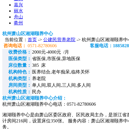
嘉兴
丽水
舟山
衢州
杭州萧山区湘湖颐养中心
当前位置：
首页
->
公建民营养老院
-> 杭州萧山区湘湖颐养中
咨询电话：
0571-82780606
客服电话：1885828
收费价格：
2000元-4000元 /月
医保类型：
省医保,市医保,异地医保
床位数量：
385 床
机构特色：
医养结合,老年痴呆,临终关怀
机构类型：
养老院
房间类型：
单人间,双人间,三人间,多人间
机构性质：
民办
杭州萧山区湘湖颐养中心介绍：
杭州萧山区湘湖颐养中心电话：0571-82780606
湘湖颐养中心是由萧山区委区政府、区民政局主办，是浙江省
计房间216间，设置床位350张。 服务内容：萧山区湘湖
务。