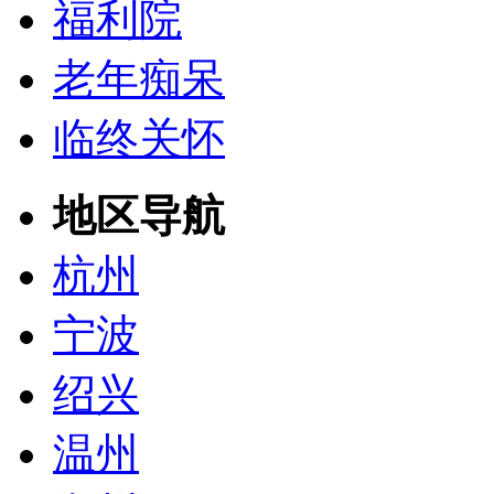
福利院
老年痴呆
临终关怀
地区导航
杭州
宁波
绍兴
温州