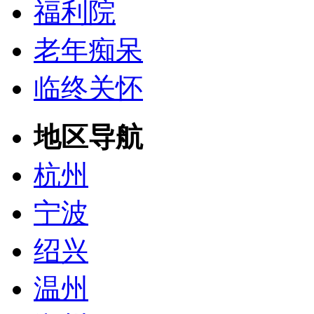
福利院
老年痴呆
临终关怀
地区导航
杭州
宁波
绍兴
温州