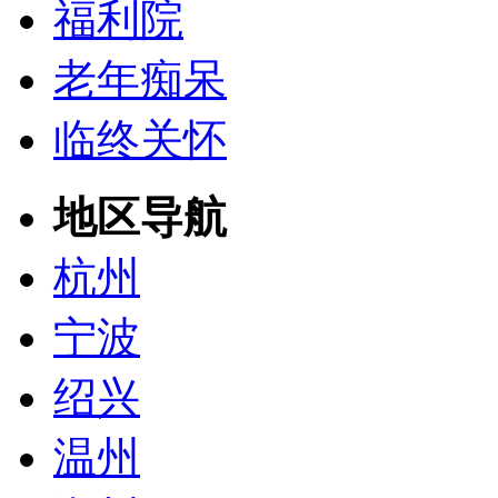
福利院
老年痴呆
临终关怀
地区导航
杭州
宁波
绍兴
温州