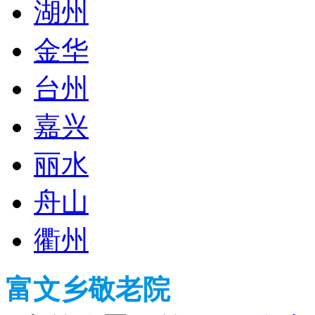
湖州
金华
台州
嘉兴
丽水
舟山
衢州
富文乡敬老院