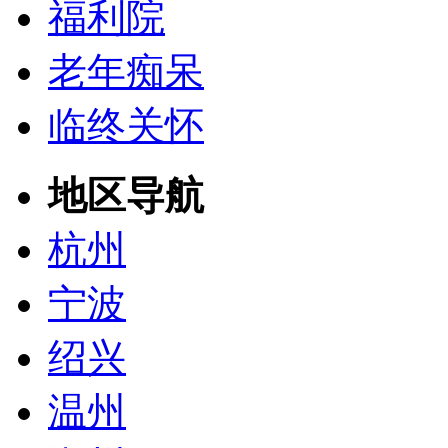
福利院
老年痴呆
临终关怀
地区导航
杭州
宁波
绍兴
温州