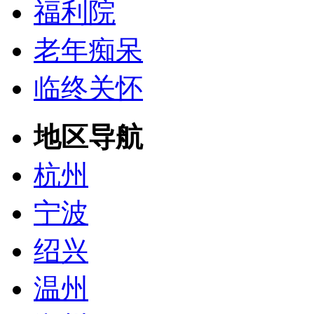
福利院
老年痴呆
临终关怀
地区导航
杭州
宁波
绍兴
温州