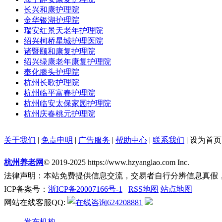
长兴和康护理院
金华银湖护理院
瑞安红景天老年护理院
绍兴柯桥星城护理医院
诸暨颐和康复护理院
绍兴绿康老年康复护理院
奉化滕头护理院
杭州长歌护理院
杭州临平富春护理院
杭州临安太保家园护理院
杭州庆春桃元护理院
关于我们
|
免责申明
|
广告服务
|
帮助中心
|
联系我们
|
设为首页
杭州养老网
© 2019-2025 https://www.hzyanglao.com Inc.
法律声明：本站免费提供信息交流，交易者自行分辨信息真假
ICP备案号：
浙ICP备20007166号-1
RSS地图
站点地图
网站在线客服QQ:
624208881
发布机构