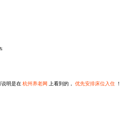
庐
请说明是在
杭州养老网
上看到的，
优先安排床位入住
！