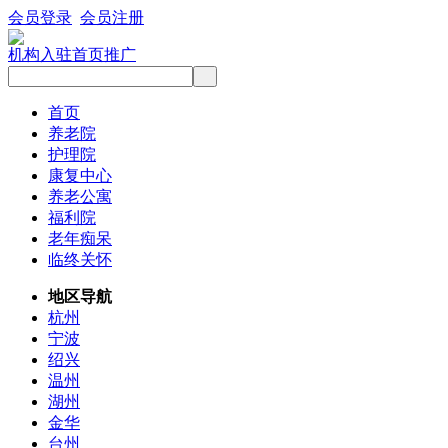
会员登录
会员注册
机构入驻
首页推广
首页
养老院
护理院
康复中心
养老公寓
福利院
老年痴呆
临终关怀
地区导航
杭州
宁波
绍兴
温州
湖州
金华
台州