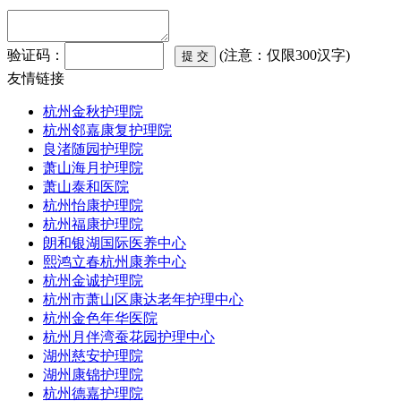
验证码：
(注意：仅限300汉字)
友情链接
杭州金秋护理院
杭州邻嘉康复护理院
良渚随园护理院
萧山海月护理院
萧山泰和医院
杭州怡康护理院
杭州福康护理院
朗和银湖国际医养中心
熙鸿立春杭州康养中心
杭州金诚护理院
杭州市萧山区康达老年护理中心
杭州金色年华医院
杭州月伴湾蚕花园护理中心
湖州慈安护理院
湖州康锦护理院
杭州德嘉护理院