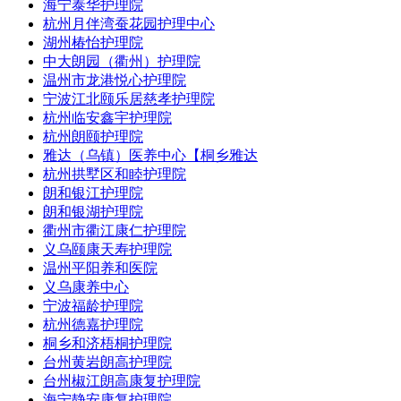
海宁泰华护理院
杭州月伴湾蚕花园护理中心
湖州椿怡护理院
中大朗园（衢州）护理院
温州市龙港悦心护理院
宁波江北颐乐居慈孝护理院
杭州临安鑫宇护理院
杭州朗颐护理院
雅达（乌镇）医养中心【桐乡雅达
杭州拱墅区和睦护理院
朗和银江护理院
朗和银湖护理院
衢州市衢江康仁护理院
义乌颐康天寿护理院
温州平阳养和医院
义乌康养中心
宁波福龄护理院
杭州德嘉护理院
桐乡和济梧桐护理院
台州黄岩朗高护理院
台州椒江朗高康复护理院
海宁静安康复护理院